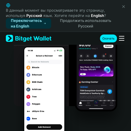
English
日本語
В данный момент вы просматриваете эту страницу,
используя
Русский
язык. Хотите перейти на
English
?
Tiếng Việt
Переключитесь
Продолжить использовать
Русский
на English
Русский
Español (Latinoamérica)
Türkçe
Скачать
Italiano
Français
Deutsch
简体中文
繁體中文
Português (Portugal)
Bahasa Indonesia
ภาษาไทย
हिन्दी
বাংলা
Español
Português (Brasil)
Español (Argentina)