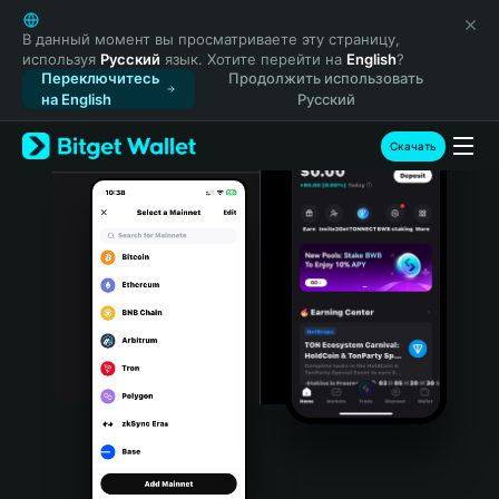
English
日本語
В данный момент вы просматриваете эту страницу,
используя
Русский
язык. Хотите перейти на
English
?
Tiếng Việt
Переключитесь
Продолжить использовать
Русский
на English
Русский
Español (Latinoamérica)
Türkçe
Скачать
Italiano
Français
Deutsch
简体中文
繁體中文
Português (Portugal)
Bahasa Indonesia
ภาษาไทย
हिन्दी
বাংলা
Español
Português (Brasil)
Español (Argentina)