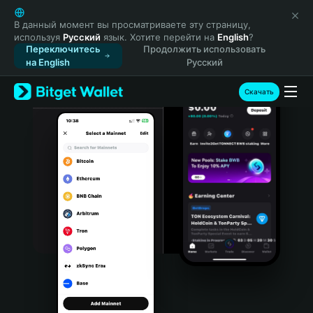
English
日本語
В данный момент вы просматриваете эту страницу,
используя
Русский
язык. Хотите перейти на
English
?
Tiếng Việt
Переключитесь
Продолжить использовать
Русский
на English
Русский
Español (Latinoamérica)
Türkçe
Скачать
Italiano
Français
Deutsch
简体中文
繁體中文
Português (Portugal)
Bahasa Indonesia
ภาษาไทย
हिन्दी
বাংলা
Español
Português (Brasil)
Español (Argentina)