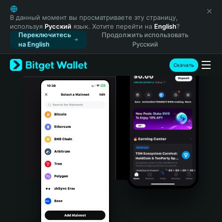
English
日本語
В данный момент вы просматриваете эту страницу,
используя
Русский
язык. Хотите перейти на
English
?
Tiếng Việt
Переключитесь
Продолжить использовать
Русский
на English
Русский
Español (Latinoamérica)
Türkçe
Скачать
Italiano
Français
Deutsch
简体中文
繁體中文
Português (Portugal)
Bahasa Indonesia
ภาษาไทย
हिन्दी
বাংলা
Español
Português (Brasil)
Español (Argentina)