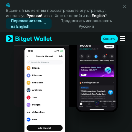
English
日本語
В данный момент вы просматриваете эту страницу,
используя
Русский
язык. Хотите перейти на
English
?
Tiếng Việt
Переключитесь
Продолжить использовать
Русский
на English
Русский
Español (Latinoamérica)
Türkçe
Скачать
Italiano
Français
Deutsch
简体中文
繁體中文
Português (Portugal)
Bahasa Indonesia
ภาษาไทย
हिन्दी
বাংলা
Español
Português (Brasil)
Español (Argentina)