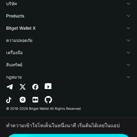
บริษัท
เกี่ยวกับ Bitget Wallet
Products
Blog
Crypto Card
Bitget Wallet X
Academy
Stablecoin Earn
นักพัฒนา
ความปลอดภัย
ข่าวสารด้านคริปโต
Payfi Crypto
เชื่อมต่อ Wallet
Protection Fund
เครื่องมือ
ศูนย์ช่วยเหลือ
Crypto Swap API
Bitget Wallet Pay
เทคโนโลยีความปลอดภัย
ซื้อคริปโต
สินทรัพย์
ติดต่อเรา
Altcoin Season Index
ลิสต์โปรเจกต์
การตรวจจับการอนุญาต
Arbitrum
กฎหมาย
ทรัพยากรข้อมูลของแบรนด์
Prediction Markets
การตรวจจับสัญญา
Avalanche
นโยบายความเป็นส่วนตัว
อาชีพ
DApp
การโอนเป็นชุด
Bitcoin
ข้อตกลงในการใช้บริการ
© 2018-2026 Bitget Wallet All Rights Reserved
การยืนยันช่องทางอย่างเป็นทางการ
Trade
BNB Chain
Risk Disclosure
ทำความเข้าใจโทเค็นในหนึ่งนาที เริ่มต้นได้เลยในแอป
RWA
Polygon