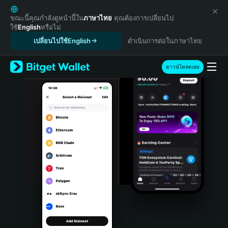
English
日本語
ขณะนี้คุณกำลังดูหน้านี้ใน
ภาษาไทย
คุณต้องการเปลี่ยนไป
ใช้
English
หรือไม่
Tiếng Việt
เปลี่ยนไปใช้English
ดำเนินการต่อในภาษาไทย
Русский
Español (Latinoamérica)
Türkçe
ดาวน์โหลดเลย
Italiano
Français
Deutsch
简体中文
繁體中文
Português (Portugal)
Bahasa Indonesia
ภาษาไทย
हिन्दी
বাংলা
Español
Português (Brasil)
Español (Argentina)