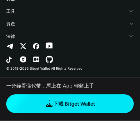
加密資訊
Payfi Crypto
連接錢包
風險保障基金
工具
幫助中心
Crypto Swap API
Bitget Wallet Pay
安全防護技術
快捷買幣
資產
‌聯繫我們
Altcoin Season Index
合作上架
授權檢測
Arbitrum
法律
品牌資源
Prediction Markets
合約檢測
Avalanche
隱私協議
工作機會
DApp
批次轉帳
Bitcoin
用戶使用協議
© 2018-2026 Bitget Wallet All Rights Reserved
官方渠道驗證
Trade
BNB Chain
Risk Disclosure
一分鐘看懂代幣，馬上在 App 輕鬆上手
RWA
Polygon
如何購買加密貨幣
下載 Bitget Wallet