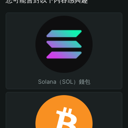
Solana（SOL）錢包