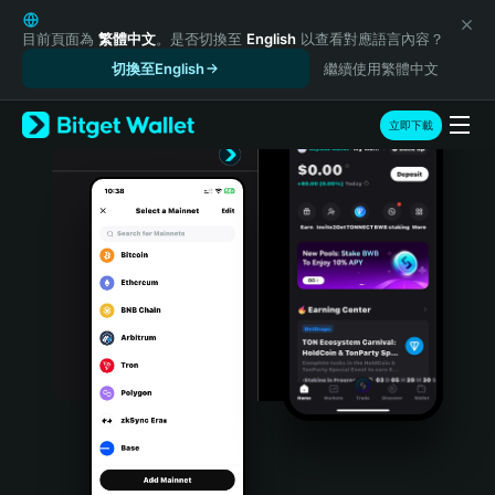
English
日本語
目前頁面為
繁體中文
。是否切換至
English
以查看對應語言內容？
Tiếng Việt
切換至English
繼續使用繁體中文
Русский
Español (Latinoamérica)
立即下載
Türkçe
Italiano
Français
Deutsch
简体中文
繁體中文
Português (Portugal)
Bahasa Indonesia
ภาษาไทย
हिन्दी
বাংলা
Español
Português (Brasil)
Español (Argentina)