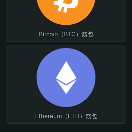
Bitcoin（BTC）錢包
Ethereum（ETH）錢包