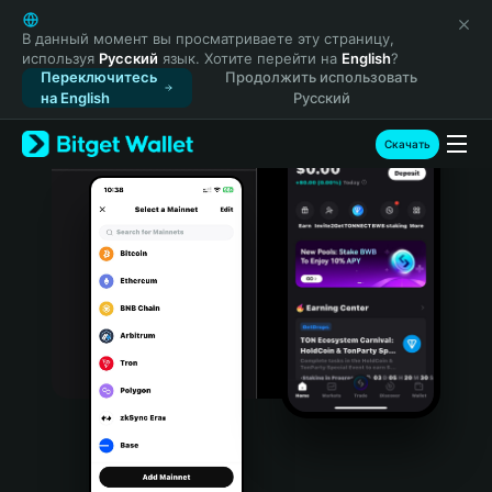
English
日本語
В данный момент вы просматриваете эту страницу,
используя
Русский
язык. Хотите перейти на
English
?
Tiếng Việt
Переключитесь
Продолжить использовать
Русский
на English
Русский
Español (Latinoamérica)
Türkçe
Скачать
Italiano
Français
Deutsch
简体中文
繁體中文
Português (Portugal)
Bahasa Indonesia
ภาษาไทย
हिन्दी
বাংলা
Español
Português (Brasil)
Español (Argentina)