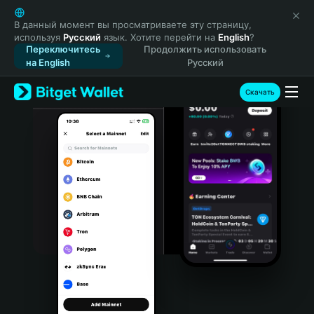
English
日本語
В данный момент вы просматриваете эту страницу,
используя
Русский
язык. Хотите перейти на
English
?
Tiếng Việt
Переключитесь
Продолжить использовать
Русский
на English
Русский
Español (Latinoamérica)
Türkçe
Скачать
Italiano
Français
Deutsch
简体中文
繁體中文
Português (Portugal)
Bahasa Indonesia
ภาษาไทย
हिन्दी
বাংলা
Español
Português (Brasil)
Español (Argentina)