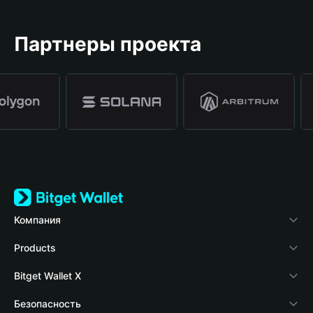
Партнеры проекта
Компания
О Bitget Wallet
Products
Блог
Crypto Card
Bitget Wallet X
Академия
Stablecoin Earn
Разработчики
Безопасность