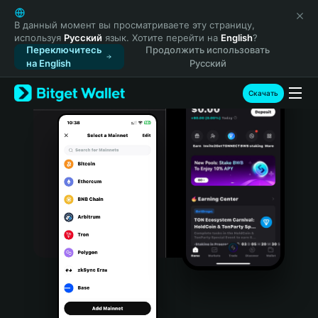
English
日本語
В данный момент вы просматриваете эту страницу,
используя
Русский
язык. Хотите перейти на
English
?
Tiếng Việt
Переключитесь
Продолжить использовать
Русский
на English
Русский
Español (Latinoamérica)
Türkçe
Скачать
Italiano
Français
Deutsch
简体中文
繁體中文
Português (Portugal)
Bahasa Indonesia
ภาษาไทย
हिन्दी
বাংলা
Español
Português (Brasil)
Español (Argentina)