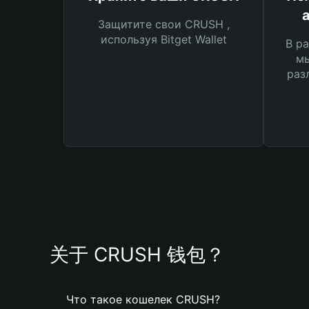
Защитите свои CRUSH ,
используя Bitget Wallet
В ра
мы
раз
关于 CRUSH 钱包？
Что такое кошелек CRUSH?