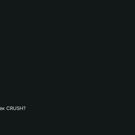
?
елек CRUSH?