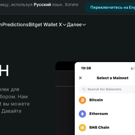
ницу, используя
Русский
язык. Хотите
Переключитесь на Eng
n
Predictions
Bitget Wallet X
Далее
H
лек для 
бором. Нам 
t вы можете 
Давайте 