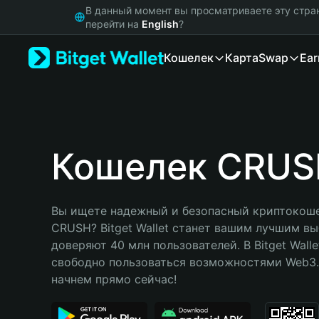
English
В данный момент вы просматриваете эту стра
日本語
перейти на
English
?
Tiếng Việt
Кошелек
Карта
Swap
Ear
Русский
Español (Latinoamérica)
Türkçe
Italiano
Français
Deutsch
Кошелек CRUS
简体中文
繁體中文
Português (Portugal)
Вы ищете надежный и безопасный криптокоше
Bahasa Indonesia
CRUSH? Bitget Wallet станет вашим лучшим вы
ภาษาไทย
доверяют 40 млн пользователей. В Bitget Walle
हिन्दी
свободно пользоваться возможностями Web3. 
বাংলা
начнем прямо сейчас!
Español
Português (Brasil)
Español (Argentina)