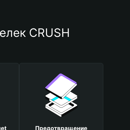
шелек CRUSH
et
Предотвращение