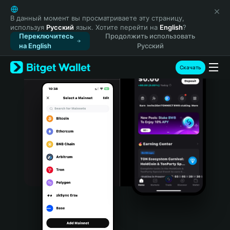
English
日本語
В данный момент вы просматриваете эту страницу,
используя
Русский
язык. Хотите перейти на
English
?
Tiếng Việt
Переключитесь
Продолжить использовать
Русский
на English
Русский
Español (Latinoamérica)
Türkçe
Скачать
Italiano
Français
Deutsch
简体中文
繁體中文
Português (Portugal)
Bahasa Indonesia
ภาษาไทย
हिन्दी
বাংলা
Español
Português (Brasil)
Español (Argentina)