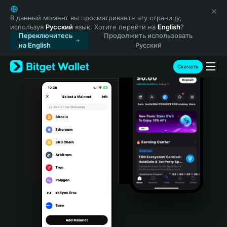
English
日本語
В данный момент вы просматриваете эту страницу,
используя
Русский
язык. Хотите перейти на
English
?
Tiếng Việt
Переключитесь
Продолжить использовать
Русский
на English
Русский
Español (Latinoamérica)
Türkçe
Скачать
Italiano
Français
Deutsch
简体中文
繁體中文
Português (Portugal)
Bahasa Indonesia
ภาษาไทย
हिन्दी
বাংলা
Español
Português (Brasil)
Español (Argentina)