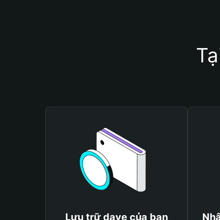
Tạ
Lưu trữ dave của bạn
Nhậ