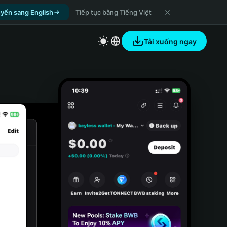
yển sang English
Tiếp tục bằng Tiếng Việt
Tải xuống ngay