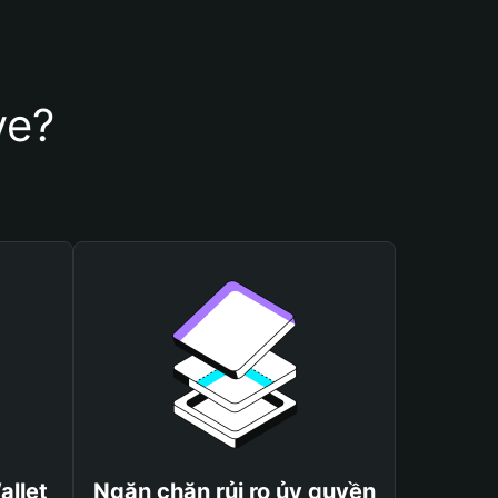
ve?
allet
Ngăn chặn rủi ro ủy quyền