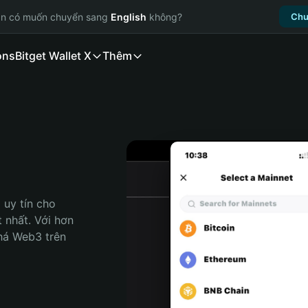
ạn có muốn chuyển sang
English
không?
Chu
ons
Bitget Wallet X
Thêm
uy tín cho 
 nhất. Với hơn 
há Web3 trên 