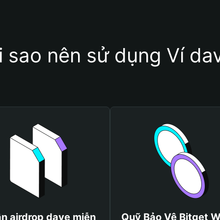
i sao nên sử dụng Ví da
n airdrop dave miễn
Quỹ Bảo Vệ Bitget W