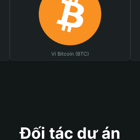
Ví Bitcoin (BTC)
Đối tác dự án