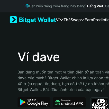
English
Bạn hiện đang xem trang này bằng
Tiếng Việt
. B
日本語
Tiếng Việt
Ví
Thẻ
Swap
Earn
Predicti
Русский
Español (Latinoamérica)
Türkçe
Italiano
Français
Deutsch
Ví dave
简体中文
繁體中文
Português (Portugal)
Bạn đang muốn tìm một ví tiền điện tử an toàn và 
Bahasa Indonesia
dave của mình? Bitget Wallet chính là lựa chọn tốt
ภาษาไทย
40 triệu người tin dùng, bạn có thể tự do khám p
हिन्दी
Bitget Wallet. Bắt đầu hành trình của bạn ngay!
বাংলা
Español
Português (Brasil)
Español (Argentina)