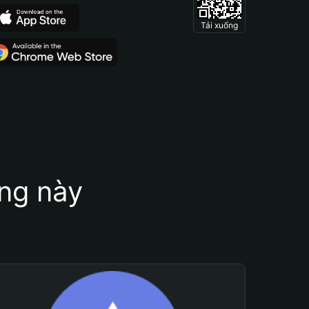
Tải xuống
ung này