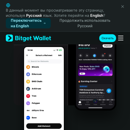
English
日本語
В данный момент вы просматриваете эту страницу,
используя
Русский
язык. Хотите перейти на
English
?
Tiếng Việt
Переключитесь
Продолжить использовать
Русский
на English
Русский
Español (Latinoamérica)
Türkçe
Скачать
Italiano
Français
Deutsch
简体中文
繁體中文
Português (Portugal)
Bahasa Indonesia
ภาษาไทย
हिन्दी
বাংলা
Español
Português (Brasil)
Español (Argentina)