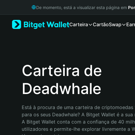
English
De momento, está a visualizar esta página em
Por
日本語
Tiếng Việt
Carteira
Cartão
Swap
Ear
Русский
Español (Latinoamérica)
Türkçe
Italiano
Français
Deutsch
Carteira de
简体中文
繁體中文
Deadwhale
Português (Portugal)
Bahasa Indonesia
ภาษาไทย
हिन्दी
Está à procura de uma carteira de criptomoedas f
বাংলা
para os seus Deadwhale? A Bitget Wallet é a sua 
Español
A Bitget Wallet conta com a confiança de 40 milh
Português (Brasil)
utilizadores e permite-lhe explorar livremente a
Español (Argentina)