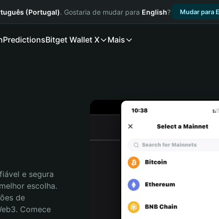
tuguês (Portugal)
. Gostaria de mudar para
English
?
Mudar para E
n
Predictions
Bitget Wallet X
Mais
iável e segura 
melhor escolha. 
ões de 
 Web3. Comece 