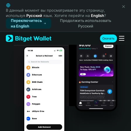
English
日本語
В данный момент вы просматриваете эту страницу,
используя
Русский
язык. Хотите перейти на
English
?
Tiếng Việt
Переключитесь
Продолжить использовать
Русский
на English
Русский
Español (Latinoamérica)
Türkçe
Скачать
Italiano
Français
Deutsch
简体中文
繁體中文
Português (Portugal)
Bahasa Indonesia
ภาษาไทย
हिन्दी
বাংলা
Español
Português (Brasil)
Español (Argentina)