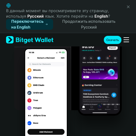
English
日本語
В данный момент вы просматриваете эту страницу,
используя
Русский
язык. Хотите перейти на
English
?
Tiếng Việt
Переключитесь
Продолжить использовать
Русский
на English
Русский
Español (Latinoamérica)
Türkçe
Скачать
Italiano
Français
Deutsch
简体中文
繁體中文
Português (Portugal)
Bahasa Indonesia
ภาษาไทย
हिन्दी
বাংলা
Español
Português (Brasil)
Español (Argentina)