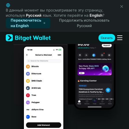
English
日本語
В данный момент вы просматриваете эту страницу,
используя
Русский
язык. Хотите перейти на
English
?
Tiếng Việt
Переключитесь
Продолжить использовать
Русский
на English
Русский
Español (Latinoamérica)
Türkçe
Скачать
Italiano
Français
Deutsch
简体中文
繁體中文
Português (Portugal)
Bahasa Indonesia
ภาษาไทย
हिन्दी
বাংলা
Español
Português (Brasil)
Español (Argentina)