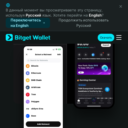
English
日本語
В данный момент вы просматриваете эту страницу,
используя
Русский
язык. Хотите перейти на
English
?
Tiếng Việt
Переключитесь
Продолжить использовать
Русский
на English
Русский
Español (Latinoamérica)
Türkçe
Скачать
Italiano
Français
Deutsch
简体中文
繁體中文
Português (Portugal)
Bahasa Indonesia
ภาษาไทย
हिन्दी
বাংলা
Español
Português (Brasil)
Español (Argentina)