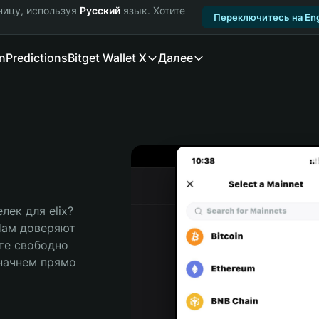
ницу, используя
Русский
язык. Хотите
Переключитесь на Eng
n
Predictions
Bitget Wallet X
Далее
к для elix? 
Нам доверяют 
те свободно 
ачнем прямо 