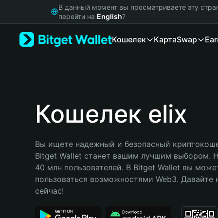
English
В данный момент вы просматриваете эту стра
日本語
перейти на
English
?
Tiếng Việt
Кошелек
Карта
Swap
Ear
Русский
Español (Latinoamérica)
Türkçe
Italiano
Français
Deutsch
Кошелек elix
简体中文
繁體中文
Português (Portugal)
Вы ищете надежный и безопасный криптокошеле
Bahasa Indonesia
Bitget Wallet станет вашим лучшим выбором. 
ภาษาไทย
40 млн пользователей. В Bitget Wallet вы може
हिन्दी
пользоваться возможностями Web3. Давайте н
বাংলা
сейчас!
Español
Português (Brasil)
Español (Argentina)