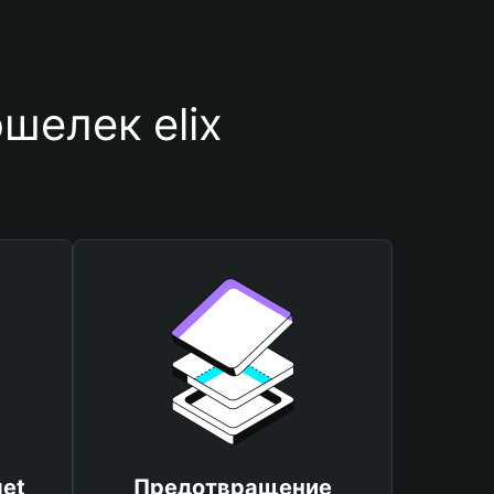
шелек elix
et
Предотвращение