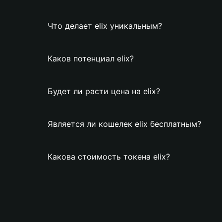
Что делает elix уникальным?
Каков потенциал elix?
Будет ли расти цена на elix?
Является ли кошелек elix бесплатным?
Какова стоимость токена elix?