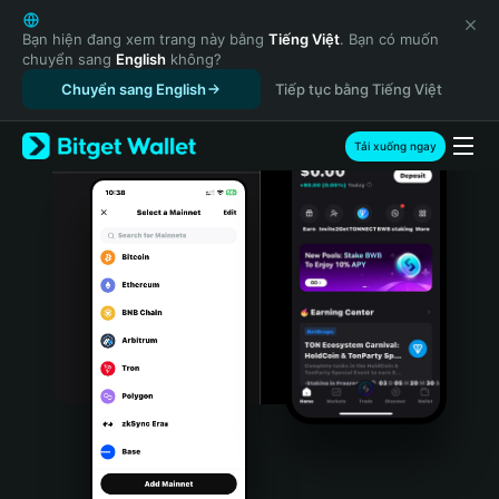
English
日本語
Bạn hiện đang xem trang này bằng
Tiếng Việt
. Bạn có muốn
chuyển sang
English
không?
Tiếng Việt
Chuyển sang English
Tiếp tục bằng Tiếng Việt
Русский
Español (Latinoamérica)
Türkçe
Tải xuống ngay
Italiano
Français
Deutsch
简体中文
繁體中文
Português (Portugal)
Bahasa Indonesia
ภาษาไทย
हिन्दी
বাংলা
Español
Português (Brasil)
Español (Argentina)