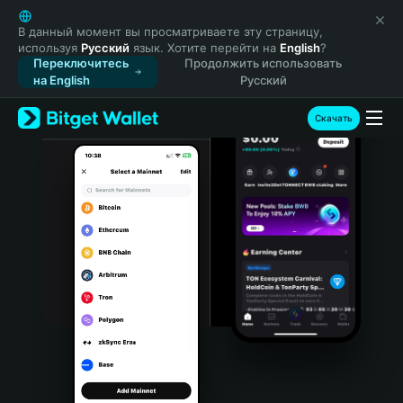
English
日本語
В данный момент вы просматриваете эту страницу,
используя
Русский
язык. Хотите перейти на
English
?
Tiếng Việt
Переключитесь
Продолжить использовать
Русский
на English
Русский
Español (Latinoamérica)
Türkçe
Скачать
Italiano
Français
Deutsch
简体中文
繁體中文
Português (Portugal)
Bahasa Indonesia
ภาษาไทย
हिन्दी
বাংলা
Español
Português (Brasil)
Español (Argentina)