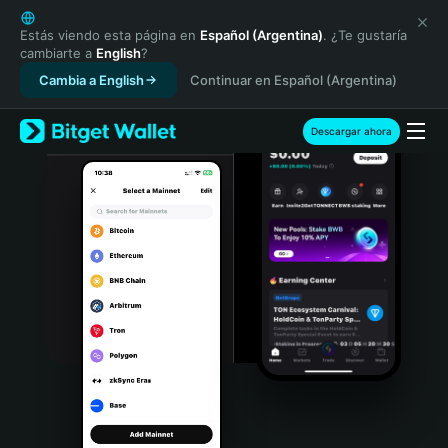
English
日本語
Estás viendo esta página en
Español (Argentina)
. ¿Te gustaría
cambiarte a
English
?
Tiếng Việt
Cambia a English
Continuar en Español (Argentina)
Русский
Español (Latinoamérica)
Türkçe
Descargar ahora
Italiano
Français
Deutsch
简体中文
繁體中文
Português (Portugal)
Bahasa Indonesia
ภาษาไทย
हिन्दी
বাংলা
Español
Português (Brasil)
Español (Argentina)