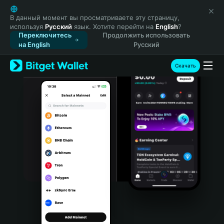
English
日本語
В данный момент вы просматриваете эту страницу,
используя
Русский
язык. Хотите перейти на
English
?
Tiếng Việt
Переключитесь
Продолжить использовать
Русский
на English
Русский
Español (Latinoamérica)
Türkçe
Скачать
Italiano
Français
Deutsch
简体中文
繁體中文
Português (Portugal)
Bahasa Indonesia
ภาษาไทย
हिन्दी
বাংলা
Español
Português (Brasil)
Español (Argentina)