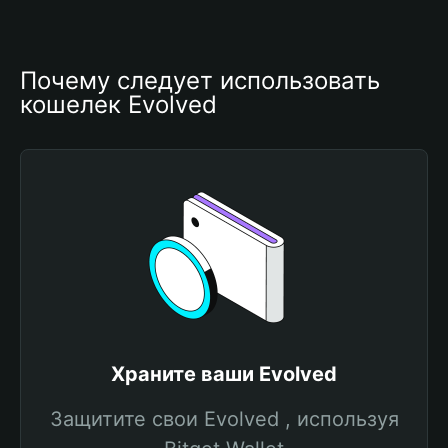
Почему следует использовать 
кошелек Evolved
Храните ваши Evolved
Защитите свои Evolved , используя