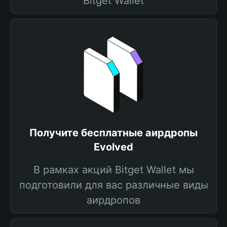
Bitget Wallet
Получите бесплатные аирдропы
Evolved
В рамках акций Bitget Wallet мы
подготовили для вас различные виды
аирдропов