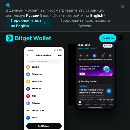
English
日本語
В данный момент вы просматриваете эту страницу,
используя
Русский
язык. Хотите перейти на
English
?
Tiếng Việt
Переключитесь
Продолжить использовать
Русский
на English
Русский
Español (Latinoamérica)
Türkçe
Скачать
Italiano
Français
Deutsch
简体中文
繁體中文
Português (Portugal)
Bahasa Indonesia
ภาษาไทย
हिन्दी
বাংলা
Español
Português (Brasil)
Español (Argentina)