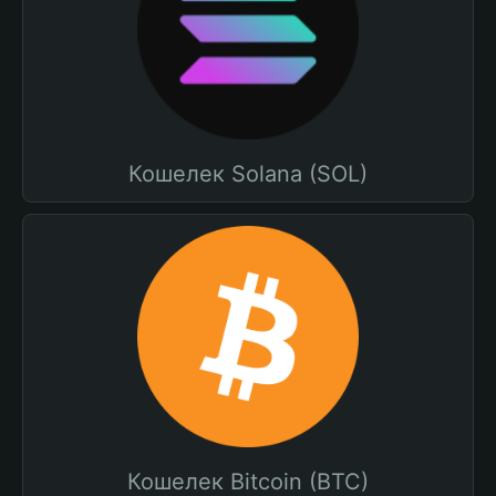
Кошелек Solana (SOL)
Кошелек Bitcoin (BTC)