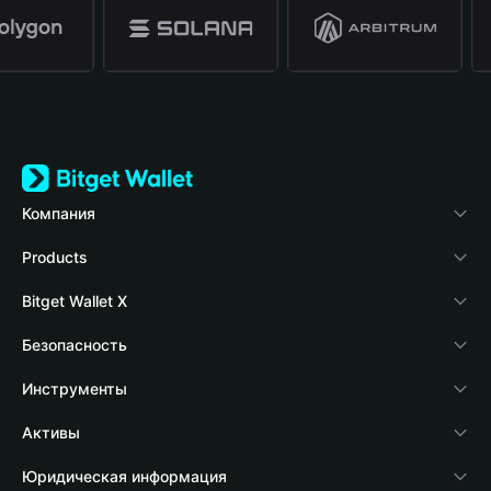
Компания
О Bitget Wallet
Products
Блог
Crypto Card
Bitget Wallet X
Академия
Stablecoin Earn
Разработчики
Безопасность
Новости о криптовалютах
Payfi Crypto
Подключить кошелек
Фонд защиты
Инструменты
Справочный центр
Crypto Swap API
Bitget Wallet Pay
Технология защиты
Купить крипто
Активы
Свяжитесь с нами
Altcoin Season Index
Подать заявку на листинг проекта
Обнаружение авторизации
Arbitrum
Юридическая информация