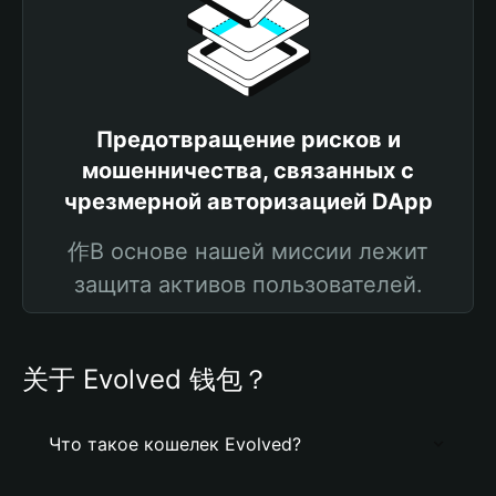
Предотвращение рисков и
мошенничества, связанных с
чрезмерной авторизацией DApp
作В основе нашей миссии лежит
защита активов пользователей.
关于 Evolved 钱包？
Что такое кошелек Evolved?