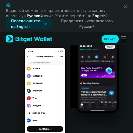
English
日本語
В данный момент вы просматриваете эту страницу,
используя
Русский
язык. Хотите перейти на
English
?
Tiếng Việt
Переключитесь
Продолжить использовать
Русский
на English
Русский
Español (Latinoamérica)
Türkçe
Скачать
Italiano
Français
Deutsch
简体中文
繁體中文
Português (Portugal)
Bahasa Indonesia
ภาษาไทย
हिन्दी
বাংলা
Español
Português (Brasil)
Español (Argentina)