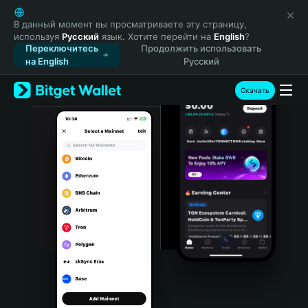
English
日本語
В данный момент вы просматриваете эту страницу,
используя
Русский
язык. Хотите перейти на
English
?
Tiếng Việt
Переключитесь
Продолжить использовать
Русский
на English
Русский
Español (Latinoamérica)
Türkçe
Скачать
Italiano
Français
Deutsch
简体中文
繁體中文
Português (Portugal)
Bahasa Indonesia
ภาษาไทย
हिन्दी
বাংলা
Español
Português (Brasil)
Español (Argentina)