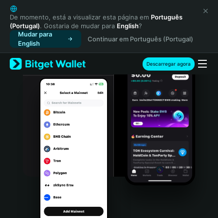
English
日本語
De momento, está a visualizar esta página em
Português
(Portugal)
. Gostaria de mudar para
English
?
Tiếng Việt
Mudar para
Continuar em Português (Portugal)
Русский
English
Español (Latinoamérica)
Türkçe
Descarregar agora
Italiano
Français
Deutsch
简体中文
繁體中文
Português (Portugal)
Bahasa Indonesia
ภาษาไทย
हिन्दी
বাংলা
Español
Português (Brasil)
Español (Argentina)