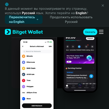
English
日本語
В данный момент вы просматриваете эту страницу,
используя
Русский
язык. Хотите перейти на
English
?
Tiếng Việt
Переключитесь
Продолжить использовать
Русский
на English
Русский
Español (Latinoamérica)
Türkçe
Скачать
Italiano
Français
Deutsch
简体中文
繁體中文
Português (Portugal)
Bahasa Indonesia
ภาษาไทย
हिन्दी
বাংলা
Español
Português (Brasil)
Español (Argentina)