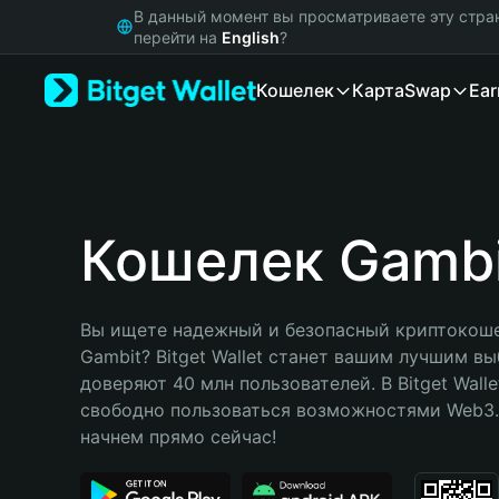
English
В данный момент вы просматриваете эту стра
日本語
перейти на
English
?
Tiếng Việt
Кошелек
Карта
Swap
Ear
Русский
Español (Latinoamérica)
Türkçe
Italiano
Français
Deutsch
Кошелек Gambi
简体中文
繁體中文
Português (Portugal)
Вы ищете надежный и безопасный криптокоше
Bahasa Indonesia
Gambit? Bitget Wallet станет вашим лучшим вы
ภาษาไทย
доверяют 40 млн пользователей. В Bitget Walle
हिन्दी
свободно пользоваться возможностями Web3. 
বাংলা
начнем прямо сейчас!
Español
Português (Brasil)
Español (Argentina)