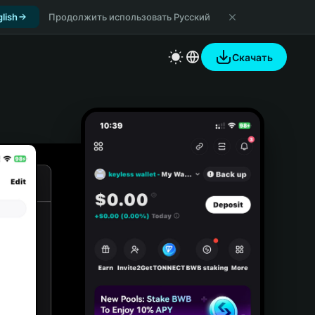
lish
Продолжить использовать Русский
Скачать