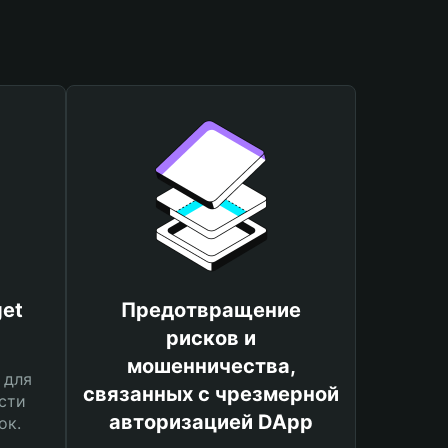
et
Предотвращение
рисков и
мошенничества,
 для
связанных с чрезмерной
сти
авторизацией DApp
ок.