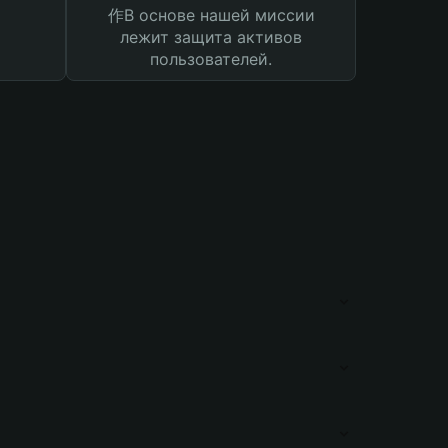
作В основе нашей миссии
лежит защита активов
пользователей.