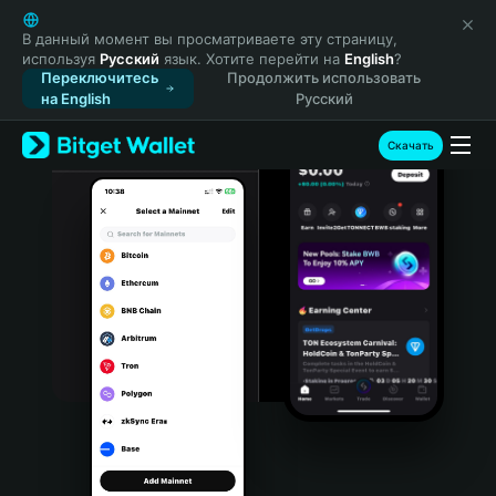
English
日本語
В данный момент вы просматриваете эту страницу,
используя
Русский
язык. Хотите перейти на
English
?
Tiếng Việt
Переключитесь
Продолжить использовать
Русский
на English
Русский
Español (Latinoamérica)
Türkçe
Скачать
Italiano
Français
Deutsch
简体中文
繁體中文
Português (Portugal)
Bahasa Indonesia
ภาษาไทย
हिन्दी
বাংলা
Español
Português (Brasil)
Español (Argentina)