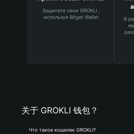
а
Защитите свои GROKLI ,
используя Bitget Wallet
В ра
мы
раз
关于 GROKLI 钱包？
Что такое кошелек GROKLI?