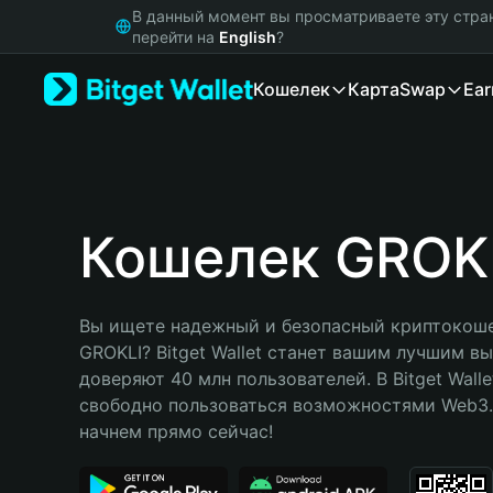
English
В данный момент вы просматриваете эту стра
日本語
перейти на
English
?
Tiếng Việt
Кошелек
Карта
Swap
Ear
Русский
Español (Latinoamérica)
Türkçe
Italiano
Français
Deutsch
Кошелек GROK
简体中文
繁體中文
Português (Portugal)
Вы ищете надежный и безопасный криптокоше
Bahasa Indonesia
GROKLI? Bitget Wallet станет вашим лучшим вы
ภาษาไทย
доверяют 40 млн пользователей. В Bitget Walle
हिन्दी
свободно пользоваться возможностями Web3. 
বাংলা
начнем прямо сейчас!
Español
Português (Brasil)
Español (Argentina)