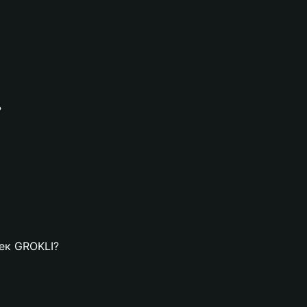
?
лек GROKLI?