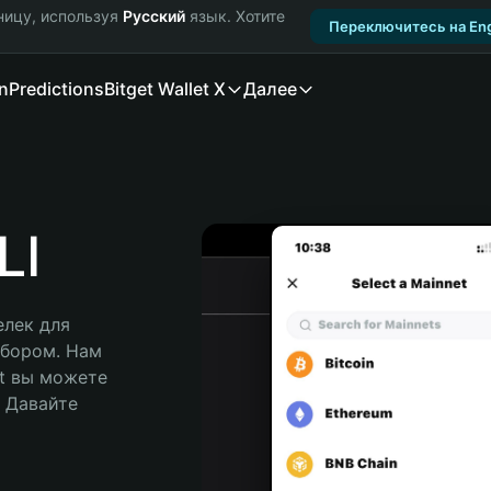
ницу, используя
Русский
язык. Хотите
Переключитесь на Eng
n
Predictions
Bitget Wallet X
Далее
LI
лек для 
бором. Нам 
t вы можете 
Давайте 