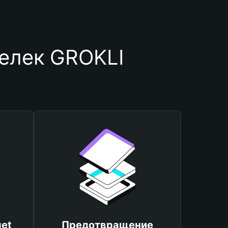
елек GROKLI
et
Предотвращение