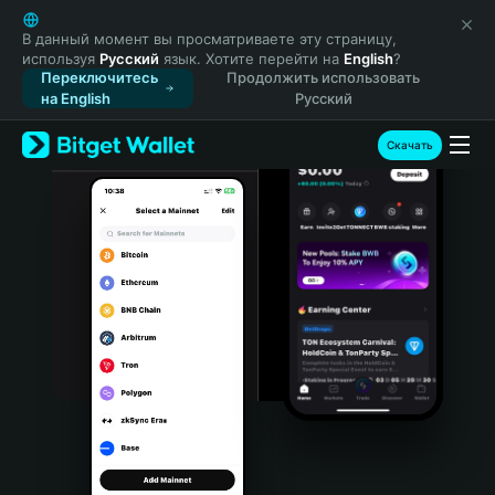
English
日本語
В данный момент вы просматриваете эту страницу,
используя
Русский
язык. Хотите перейти на
English
?
Tiếng Việt
Переключитесь
Продолжить использовать
Русский
на English
Русский
Español (Latinoamérica)
Türkçe
Скачать
Italiano
Français
Deutsch
简体中文
繁體中文
Português (Portugal)
Bahasa Indonesia
ภาษาไทย
हिन्दी
বাংলা
Español
Português (Brasil)
Español (Argentina)