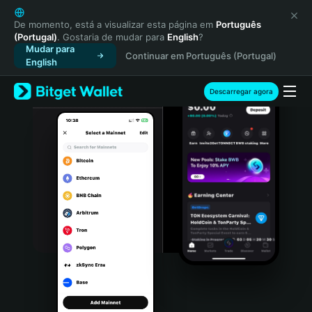
English
日本語
De momento, está a visualizar esta página em
Português
(Portugal)
. Gostaria de mudar para
English
?
Tiếng Việt
Mudar para
Continuar em Português (Portugal)
Русский
English
Español (Latinoamérica)
Türkçe
Descarregar agora
Italiano
Français
Deutsch
简体中文
繁體中文
Português (Portugal)
Bahasa Indonesia
ภาษาไทย
हिन्दी
বাংলা
Español
Português (Brasil)
Español (Argentina)