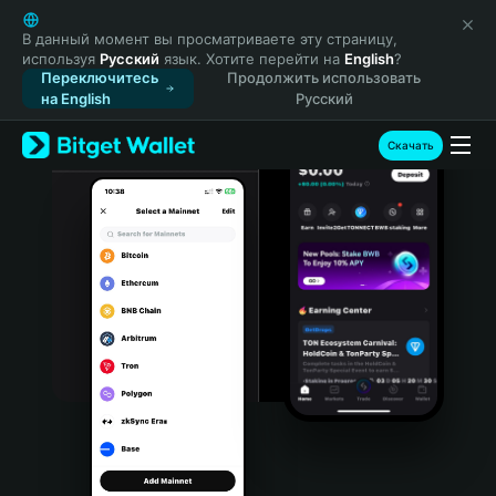
English
日本語
В данный момент вы просматриваете эту страницу,
используя
Русский
язык. Хотите перейти на
English
?
Tiếng Việt
Переключитесь
Продолжить использовать
Русский
на English
Русский
Español (Latinoamérica)
Türkçe
Скачать
Italiano
Français
Deutsch
简体中文
繁體中文
Português (Portugal)
Bahasa Indonesia
ภาษาไทย
हिन्दी
বাংলা
Español
Português (Brasil)
Español (Argentina)