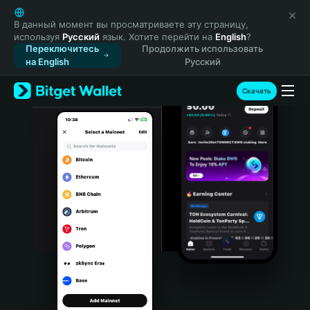
English
日本語
В данный момент вы просматриваете эту страницу,
используя
Русский
язык. Хотите перейти на
English
?
Tiếng Việt
Переключитесь
Продолжить использовать
Русский
на English
Русский
Español (Latinoamérica)
Türkçe
Скачать
Italiano
Français
Deutsch
简体中文
繁體中文
Português (Portugal)
Bahasa Indonesia
ภาษาไทย
हिन्दी
বাংলা
Español
Português (Brasil)
Español (Argentina)