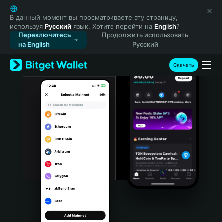
English
日本語
В данный момент вы просматриваете эту страницу,
используя
Русский
язык. Хотите перейти на
English
?
Tiếng Việt
Переключитесь
Продолжить использовать
Русский
на English
Русский
Español (Latinoamérica)
Türkçe
Скачать
Italiano
Français
Deutsch
简体中文
繁體中文
Português (Portugal)
Bahasa Indonesia
ภาษาไทย
हिन्दी
বাংলা
Español
Português (Brasil)
Español (Argentina)