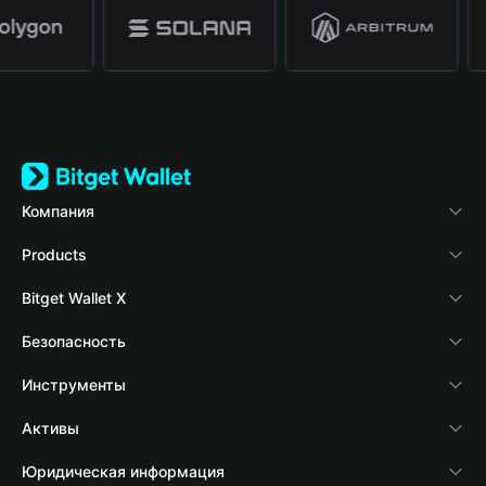
Компания
О Bitget Wallet
Products
Блог
Crypto Card
Bitget Wallet X
Академия
Stablecoin Earn
Разработчики
Безопасность
Новости о криптовалютах
Payfi Crypto
Подключить кошелек
Фонд защиты
Инструменты
Справочный центр
Crypto Swap API
Bitget Wallet Pay
Технология защиты
Купить крипто
Активы
Свяжитесь с нами
Altcoin Season Index
Подать заявку на листинг проекта
Обнаружение авторизации
Arbitrum
Юридическая информация