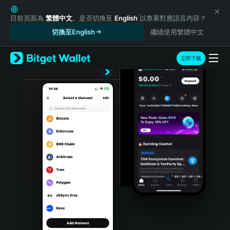
English
日本語
目前頁面為
繁體中文
。是否切換至
English
以查看對應語言內容？
Tiếng Việt
切換至English
繼續使用繁體中文
Русский
Español (Latinoamérica)
立即下載
Türkçe
Italiano
Français
Deutsch
简体中文
繁體中文
Português (Portugal)
Bahasa Indonesia
ภาษาไทย
हिन्दी
বাংলা
Español
Português (Brasil)
Español (Argentina)