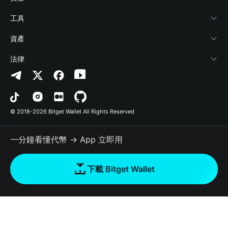
加密資訊
Payfi Crypto
連接錢包
風險保障基金
工具
幫助中心
Crypto Swap API
Bitget Wallet Pay
安全防護技術
快捷買幣
資產
‌聯繫我們
Altcoin Season Index
合作上架
授權檢測
Arbitrum
法律
品牌資源
Prediction Markets
合約檢測
Avalanche
隱私協議
工作機會
DApp
批次轉帳
Bitcoin
用戶使用協議
© 2018-2026 Bitget Wallet All Rights Reserved
官方渠道驗證
Trade
BNB Chain
Risk Disclosure
一分鐘看懂代幣 → App 立即用
RWA
Polygon
如何購買加密貨幣
下載 Bitget Wallet