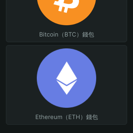
Bitcoin（BTC）錢包
Ethereum（ETH）錢包