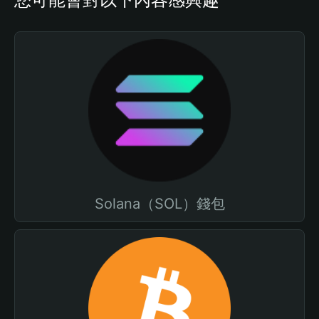
Solana（SOL）錢包