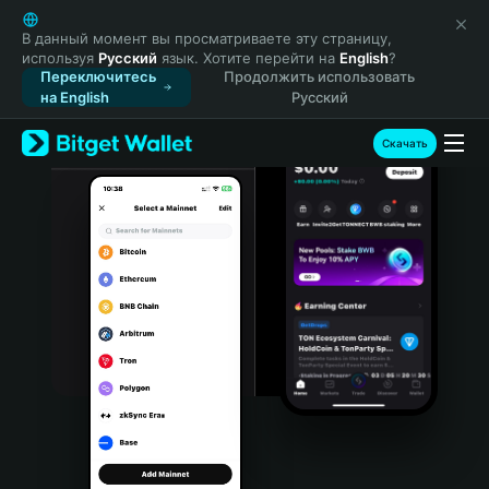
English
日本語
В данный момент вы просматриваете эту страницу,
используя
Русский
язык. Хотите перейти на
English
?
Tiếng Việt
Переключитесь
Продолжить использовать
Русский
на English
Русский
Español (Latinoamérica)
Türkçe
Скачать
Italiano
Français
Deutsch
简体中文
繁體中文
Português (Portugal)
Bahasa Indonesia
ภาษาไทย
हिन्दी
বাংলা
Español
Português (Brasil)
Español (Argentina)