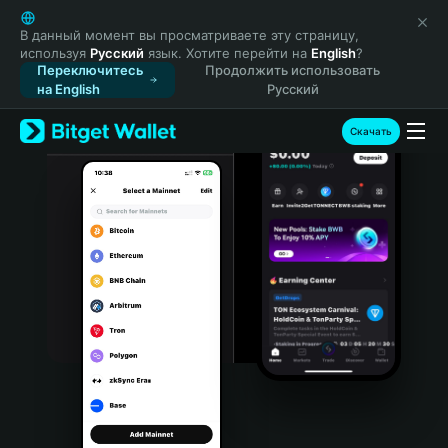
English
日本語
В данный момент вы просматриваете эту страницу,
используя
Русский
язык. Хотите перейти на
English
?
Tiếng Việt
Переключитесь
Продолжить использовать
Русский
на English
Русский
Español (Latinoamérica)
Türkçe
Скачать
Italiano
Français
Deutsch
简体中文
繁體中文
Português (Portugal)
Bahasa Indonesia
ภาษาไทย
हिन्दी
বাংলা
Español
Português (Brasil)
Español (Argentina)