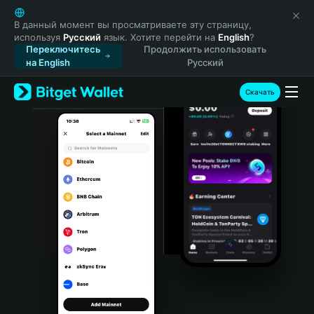
English
日本語
В данный момент вы просматриваете эту страницу,
используя
Русский
язык. Хотите перейти на
English
?
Tiếng Việt
Переключитесь
Продолжить использовать
Русский
на English
Русский
Español (Latinoamérica)
Türkçe
Скачать
Italiano
Français
Deutsch
简体中文
繁體中文
Português (Portugal)
Bahasa Indonesia
ภาษาไทย
हिन्दी
বাংলা
Español
Português (Brasil)
Español (Argentina)