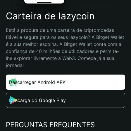
Carteira de lazycoin
Está à procura de uma carteira de criptomoedas 
fiável e segura para os seus lazycoin? A Bitget Wallet 
é a sua melhor escolha. A Bitget Wallet conta com a 
confiança de 40 milhões de utilizadores e permite-
lhe explorar livremente a Web3. Comece já a sua 
jornada!
Descarregar Android APK
Descarga do Google Play
PERGUNTAS FREQUENTES