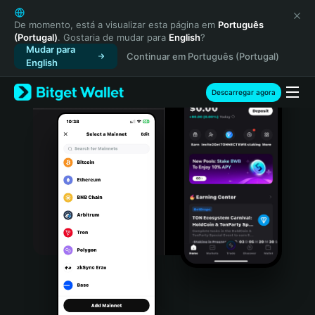
English
日本語
De momento, está a visualizar esta página em
Português
(Portugal)
. Gostaria de mudar para
English
?
Tiếng Việt
Mudar para
Continuar em Português (Portugal)
Русский
English
Español (Latinoamérica)
Türkçe
Descarregar agora
Italiano
Français
Deutsch
简体中文
繁體中文
Português (Portugal)
Bahasa Indonesia
ภาษาไทย
हिन्दी
বাংলা
Español
Português (Brasil)
Español (Argentina)