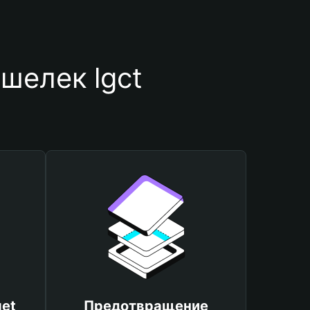
шелек lgct
et
Предотвращение