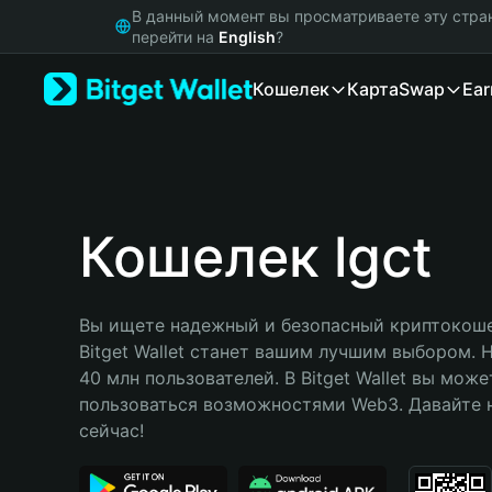
English
В данный момент вы просматриваете эту стра
日本語
перейти на
English
?
Tiếng Việt
Кошелек
Карта
Swap
Ear
Русский
Español (Latinoamérica)
Türkçe
Italiano
Français
Deutsch
Кошелек lgct
简体中文
繁體中文
Português (Portugal)
Вы ищете надежный и безопасный криптокошел
Bahasa Indonesia
Bitget Wallet станет вашим лучшим выбором. 
ภาษาไทย
40 млн пользователей. В Bitget Wallet вы може
हिन्दी
пользоваться возможностями Web3. Давайте н
বাংলা
сейчас!
Español
Português (Brasil)
Español (Argentina)