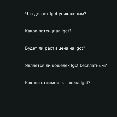
Что делает lgct уникальным?
Каков потенциал lgct?
Будет ли расти цена на lgct?
Является ли кошелек lgct бесплатным?
Какова стоимость токена lgct?