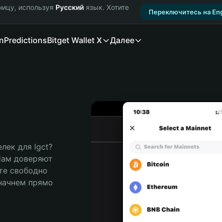
ницу, используя
Русский
язык. Хотите
Переключитесь на Eng
n
Predictions
Bitget Wallet X
Далее
ек для lgct? 
Нам доверяют 
те свободно 
ачнем прямо 