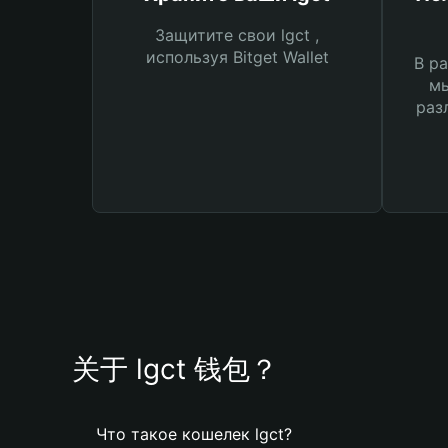
Защитите свои lgct ,
используя Bitget Wallet
В ра
мы
раз
关于 lgct 钱包？
Что такое кошелек lgct?