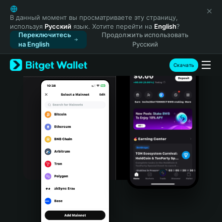
English
日本語
В данный момент вы просматриваете эту страницу,
используя
Русский
язык. Хотите перейти на
English
?
Tiếng Việt
Переключитесь
Продолжить использовать
Русский
на English
Русский
Español (Latinoamérica)
Türkçe
Скачать
Italiano
Français
Deutsch
简体中文
繁體中文
Português (Portugal)
Bahasa Indonesia
ภาษาไทย
हिन्दी
বাংলা
Español
Português (Brasil)
Español (Argentina)