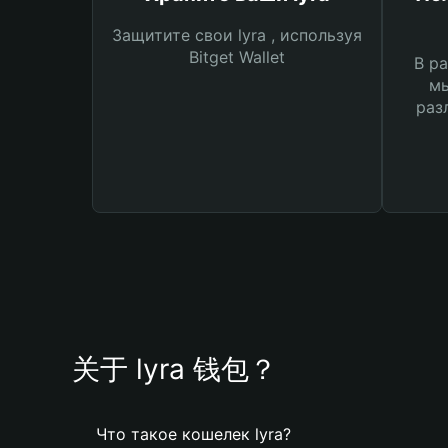
Защитите свои lyra , используя
Bitget Wallet
В ра
мы
раз
关于 lyra 钱包？
Что такое кошелек lyra?