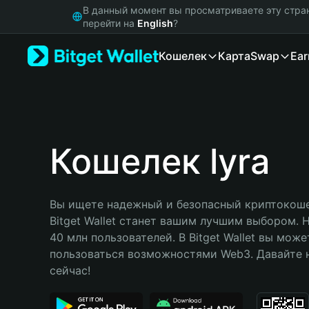
English
В данный момент вы просматриваете эту стра
日本語
перейти на
English
?
Tiếng Việt
Кошелек
Карта
Swap
Ear
Русский
Español (Latinoamérica)
Türkçe
Italiano
Français
Deutsch
Кошелек lyra
简体中文
繁體中文
Português (Portugal)
Вы ищете надежный и безопасный криптокошел
Bahasa Indonesia
Bitget Wallet станет вашим лучшим выбором. 
ภาษาไทย
40 млн пользователей. В Bitget Wallet вы може
हिन्दी
пользоваться возможностями Web3. Давайте н
বাংলা
сейчас!
Español
Português (Brasil)
Español (Argentina)