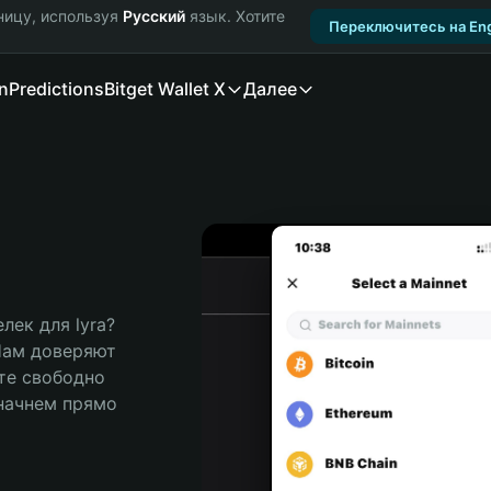
ницу, используя
Русский
язык. Хотите
Переключитесь на Eng
n
Predictions
Bitget Wallet X
Далее
ек для lyra? 
Нам доверяют 
те свободно 
ачнем прямо 