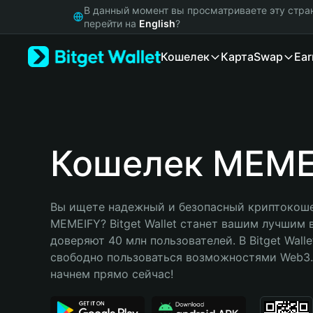
English
В данный момент вы просматриваете эту стра
日本語
перейти на
English
?
Tiếng Việt
Кошелек
Карта
Swap
Ear
Русский
Español (Latinoamérica)
Türkçe
Italiano
Français
Deutsch
Кошелек MEME
简体中文
繁體中文
Português (Portugal)
Вы ищете надежный и безопасный криптокоше
Bahasa Indonesia
MEMEIFY? Bitget Wallet станет вашим лучшим 
ภาษาไทย
доверяют 40 млн пользователей. В Bitget Walle
हिन्दी
свободно пользоваться возможностями Web3. 
বাংলা
начнем прямо сейчас!
Español
Português (Brasil)
Español (Argentina)