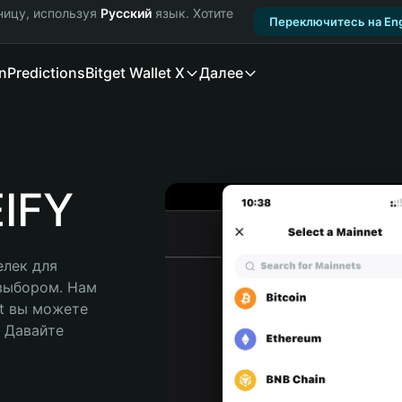
ницу, используя
Русский
язык. Хотите
Переключитесь на Eng
n
Predictions
Bitget Wallet X
Далее
IFY
лек для 
выбором. Нам 
t вы можете 
Давайте 