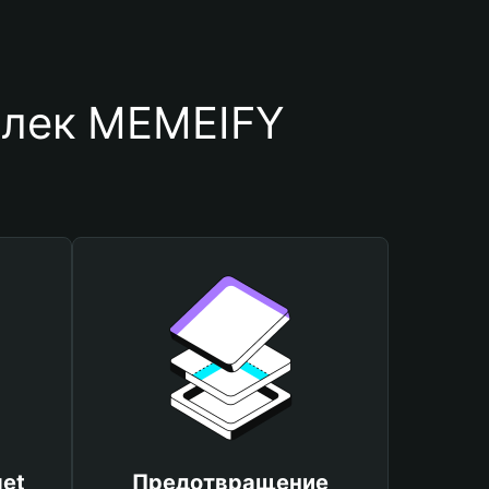
елек MEMEIFY
et
Предотвращение