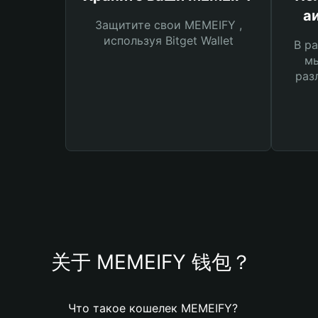
а
Защитите свои MEMEIFY ,
используя Bitget Wallet
В ра
мы
раз
关于 MEMEIFY 钱包？
Что такое кошелек MEMEIFY?