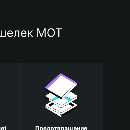
ошелек MOT
et
Предотвращение