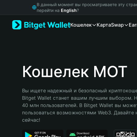
English
В данный момент вы просматриваете эту стра
日本語
перейти на
English
?
Tiếng Việt
Кошелек
Карта
Swap
Ear
Русский
Español (Latinoamérica)
Türkçe
Italiano
Français
Deutsch
Кошелек MOT
简体中文
繁體中文
Português (Portugal)
Вы ищете надежный и безопасный криптокоше
Bahasa Indonesia
Bitget Wallet станет вашим лучшим выбором. 
ภาษาไทย
40 млн пользователей. В Bitget Wallet вы може
हिन्दी
пользоваться возможностями Web3. Давайте н
বাংলা
сейчас!
Español
Português (Brasil)
Español (Argentina)