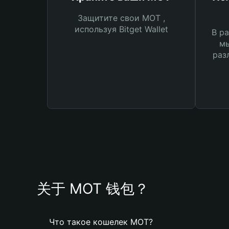
Защитите свои MOT ,
используя Bitget Wallet
В ра
мы
раз
关于 MOT 钱包？
Что такое кошелек MOT?