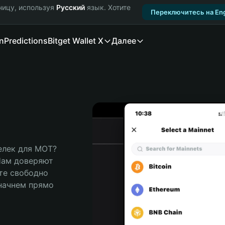
ницу, используя
Русский
язык. Хотите
Переключитесь на Eng
n
Predictions
Bitget Wallet X
Далее
лек для MOT? 
Нам доверяют 
те свободно 
ачнем прямо 