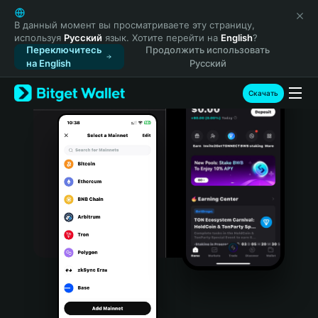
English
日本語
В данный момент вы просматриваете эту страницу,
используя
Русский
язык. Хотите перейти на
English
?
Tiếng Việt
Переключитесь
Продолжить использовать
Русский
на English
Русский
Español (Latinoamérica)
Türkçe
Скачать
Italiano
Français
Deutsch
简体中文
繁體中文
Português (Portugal)
Bahasa Indonesia
ภาษาไทย
हिन्दी
বাংলা
Español
Português (Brasil)
Español (Argentina)