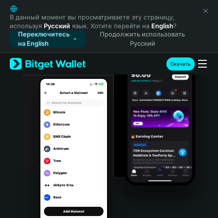
English
日本語
В данный момент вы просматриваете эту страницу,
используя
Русский
язык. Хотите перейти на
English
?
Tiếng Việt
Переключитесь
Продолжить использовать
Русский
на English
Русский
Español (Latinoamérica)
Türkçe
Скачать
Italiano
Français
Deutsch
简体中文
繁體中文
Português (Portugal)
Bahasa Indonesia
ภาษาไทย
हिन्दी
বাংলা
Español
Português (Brasil)
Español (Argentina)